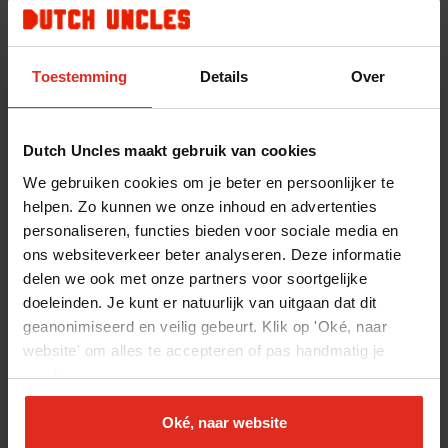
Onze werkwijze voor
Toestemming
Details
Over
financieel advies in
Breda
Dutch Uncles maakt gebruik van cookies
Wij leggen graag zo duidelijk en transparant
We gebruiken cookies om je beter en persoonlijker te
helpen. Zo kunnen we onze inhoud en advertenties
mogelijk uit hoe wij werken. Als klant heb je
personaliseren, functies bieden voor sociale media en
voornamelijk contact met twee medewerkers: je
ons websiteverkeer beter analyseren. Deze informatie
adviseur in Breda en de casemanager. De adviseur
delen we ook met onze partners voor soortgelijke
doeleinden. Je kunt er natuurlijk van uitgaan dat dit
voert de adviesgesprekken en is de regisseur van
geanonimiseerd en veilig gebeurt. Klik op 'Oké, naar
de strategie die het beste bij je past. De
website' om alles te accepteren of pas handmatig je
casemanager zorgt voor de uitvoering van de
voorkeuren aan.
strategie en onderhoudt de contacten met jou en
Oké, naar website
de betrokken financiële instellingen. Zo weet je