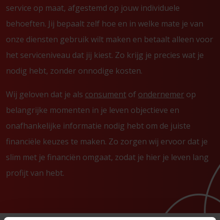
service op maat, afgestemd op jouw individuele
behoeften. Jij bepaalt zelf hoe en in welke mate je van
onze diensten gebruik wilt maken en betaalt alleen voor
het serviceniveau dat jij kiest. Zo krijg je precies wat je
nodig hebt, zonder onnodige kosten.
Wij geloven dat je als
consument
of
ondernemer
op
belangrijke momenten in je leven objectieve en
onafhankelijke informatie nodig hebt om de juiste
financiële keuzes te maken. Zo zorgen wij ervoor dat je
slim met je financiën omgaat, zodat je hier je leven lang
profijt van hebt.