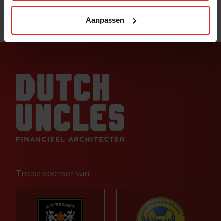
altijd precies waar je aan toe bent.
Aanpassen
Trotse sponsor van: