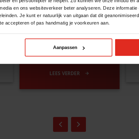
eter en persoonlijker te helpen. Zo kunnen we onze inhoud en a
 media en ons websiteverkeer beter analyseren. Deze informati
Financieel plan
leinden. Je kunt er natuurlijk van uitgaan dat dit geanonimiseerd 
 te accepteren of pas handmatig je voorkeuren aan.
en
Ik wil een duidelijk plan om mijn
ge
financiële doelen te bereiken en
Aanpassen
mijn toekomst veilig te stellen.
LEES VERDER