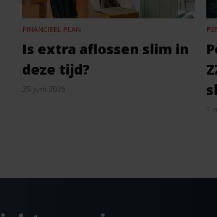
FINANCIEEL PLAN
PE
Is extra aflossen slim in
P
deze tijd?
Z
s
25 juni 2026
1 