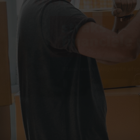
straks
financiële 
Maak een
vrijblijvende
afsp