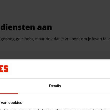
 diensten aan
e genoeg geld hebt, maar ook dat je vrij bent om je leven te l
Details
 van cookies