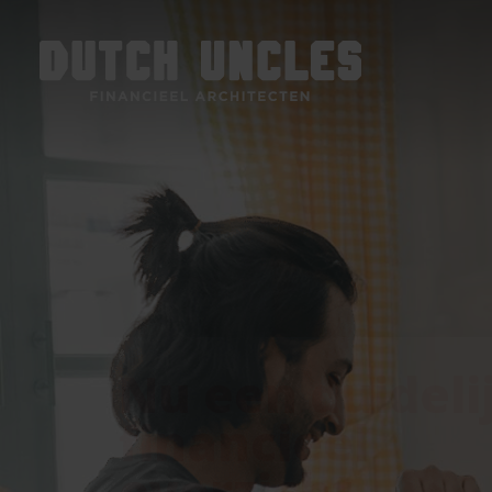
Nu een duideli
financieel
overzicht