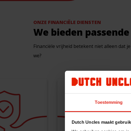
ONZE FINANCIËLE DIENSTEN
We bieden passende
Financiële vrijheid betekent niet alleen dat j
we?
Toestemming
Dutch Uncles maakt gebruik