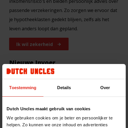
inkomensrisico's en bieden persoonlijk advies over
passende verzekeringen. Zo zorgen we ervoor dat
je hypotheeklasten gedekt blijven, zelfs als het
leven anders loopt dan gepland.
Ik wil zekerheid
Nieuwe Invoer
Wat doet een woonadviseur nou
Toestemming
Details
Over
precies?
Dutch Uncles maakt gebruik van cookies
Een woonadviseur helpt je bij het hele
We gebruiken cookies om je beter en persoonlijker te
proces van het (ver)kopen van een huis,
helpen. Zo kunnen we onze inhoud en advertenties
van het inventariseren van je wensen en