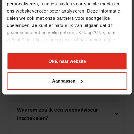
personaliseren, functies bieden voor sociale media en
financiële situatie tot het bemiddelen
ons websiteverkeer beter analyseren. Deze informatie
delen we ook met onze partners voor soortgelijke
tussen verschillende geldverstrekkers en
doeleinden. Je kunt er natuurlijk van uitgaan dat dit
het bieden van nazorg. We geven advies
geanonimiseerd en veilig gebeurt. Klik op 'Oké, naar
over de beste hypotheekconstructie,
website' om alles te accepteren of pas handmatig je
voorkeuren aan.
berekenen je maximale hypotheek, en
helpen je bij het inschatten en afdekken
Oké, naar website
van inkomensrisico's zoals
arbeidsongeschiktheid, werkloosheid en
Aanpassen
overlijden.
Waarom zou ik een woonadviseur
inschakelen?