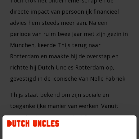
Toch trok het ondernemerschap en de
directe impact van persoonlijk financieel
advies hem steeds meer aan. Na een
periode van ruim twee jaar met zijn gezin in
München, keerde Thijs terug naar
Rotterdam en maakte hij de overstap en
richtte hij Dutch Uncles Rotterdam op,
gevestigd in de iconische Van Nelle Fabriek.
Thijs staat bekend om zijn sociale en
toegankelijke manier van werken. Vanuit
oprechte interesse geniet hij ervan om
nieuwe mensen te leren kennen, een praatje