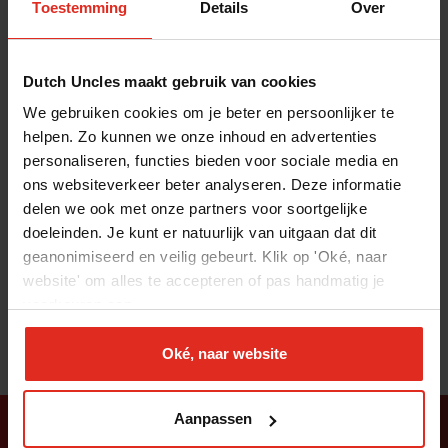
te maken en verbinding te maken. Daardoor
Toestemming
Details
Over
voelen klanten zich gezien en gehoord. Met
zijn aanpak helpt hij mensen financiële
Dutch Uncles maakt gebruik van cookies
keuzes te maken die écht bij hun leven
We gebruiken cookies om je beter en persoonlijker te
helpen. Zo kunnen we onze inhoud en advertenties
passen, zodat zij het leven kunnen leiden
personaliseren, functies bieden voor sociale media en
dat zij willen leiden.”
ons websiteverkeer beter analyseren. Deze informatie
delen we ook met onze partners voor soortgelijke
Bel mij
0616118273
doeleinden. Je kunt er natuurlijk van uitgaan dat dit
Mail mij
thijs@dutchuncles.nl
geanonimiseerd en veilig gebeurt. Klik op 'Oké, naar
website' om alles te accepteren of pas handmatig je
voorkeuren aan.
Oké, naar website
Aanpassen